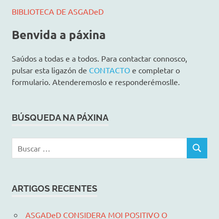
BIBLIOTECA DE ASGADeD
Benvida a páxina
Saúdos a todas e a todos. Para contactar connosco,
pulsar esta ligazón de
CONTACTO
e completar o
formulario. Atenderemoslo e responderémoslle.
BÚSQUEDA NA PÁXINA
B
B
u
U
s
S
c
C
ARTIGOS RECENTES
a
A
R
r
:
ASGADeD CONSIDERA MOI POSITIVO O