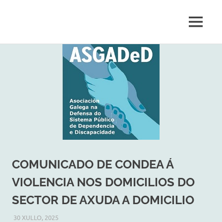
Asociación
MENÚ
ASGADeD
Galega
na
Saltar
Defensa
ao
do
contido
Sistema
Público
de
Dependencia
e
Discapacidade
COMUNICADO DE CONDEA Á
VIOLENCIA NOS DOMICILIOS DO
SECTOR DE AXUDA A DOMICILIO
30 XULLO, 2025
ASGADED
ATENCION NO FOGAR
,
NOVAS DESTACADAS