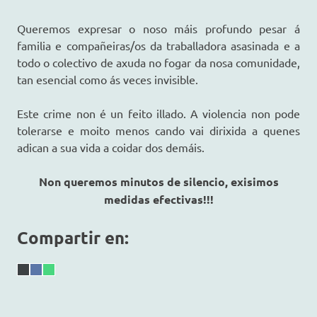
Queremos expresar o noso máis profundo pesar á
familia e compañeiras/os da traballadora asasinada e a
todo o colectivo de axuda no fogar da nosa comunidade,
tan esencial como ás veces invisible.
Este crime non é un feito illado. A violencia non pode
tolerarse e moito menos cando vai dirixida a quenes
adican a sua vida a coidar dos demáis.
Non queremos minutos de silencio, exisimos
medidas efectivas!!!
Compartir en:
Share
X
Share
Facebook
Share
WhatsApp
on
(Twitter)
on
on