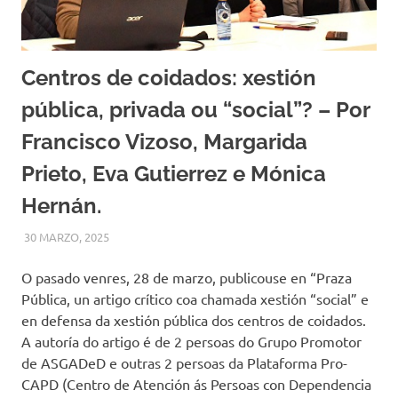
Centros de coidados: xestión
pública, privada ou “social”? – Por
Francisco Vizoso, Margarida
Prieto, Eva Gutierrez e Mónica
Hernán.
30 MARZO, 2025
ASGADED
NOVAS DESTACADAS
,
RESIDENCIAS
O pasado venres, 28 de marzo, publicouse en “Praza
Pública, un artigo crítico coa chamada xestión “social” e
en defensa da xestión pública dos centros de coidados.
A autoría do artigo é de 2 persoas do Grupo Promotor
de ASGADeD e outras 2 persoas da Plataforma Pro-
CAPD (Centro de Atención ás Persoas con Dependencia