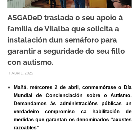
ASGADeD traslada o seu apoio á
familia de Vilalba que solicita a
instalación dun semáforo para
garantir a seguridade do seu fillo
con autismo.
1 ABRIL, 2025
ASGADED
MISCELANEA
,
NOVAS DESTACADAS
,
OUTRAS NOVAS
M
añá, mércores 2 de abril, conmemórase o Día
Mundial de Concienciación sobre o Autismo.
Demandamos ás administracións públicas un
verdadeiro compromiso ca habilitación de
medidas que garantan os denominados “axustes
razoables”