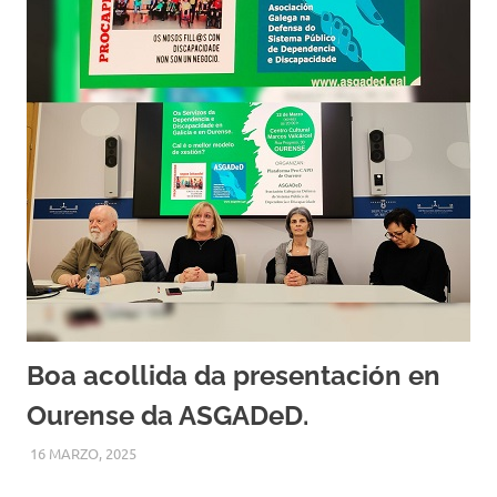
Boa acollida da presentación en
Ourense da ASGADeD.
16 MARZO, 2025
ASGADED
MISCELANEA
,
NOVAS DESTACADAS
,
OUTRAS NOVAS