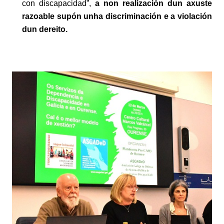
con discapacidad”
,
a no
n
realización dun a
x
uste
razoable sup
ón
un
h
a discriminación
e
a violación
dun dere
it
o.