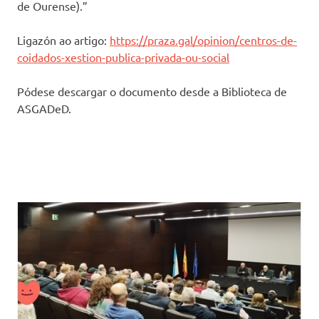
de Ourense).”
Ligazón ao artigo:
https://praza.gal/opinion/centros-de-
coidados-xestion-publica-privada-ou-social
Pódese descargar o documento desde a Biblioteca de
ASGADeD.