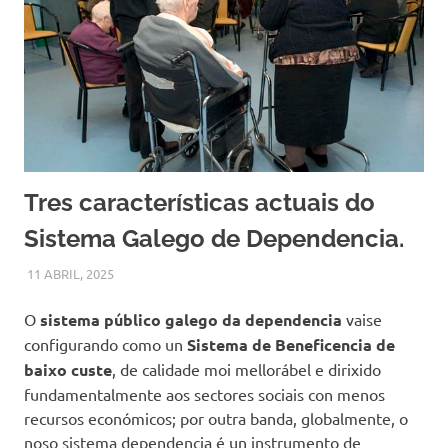
Tres características actuais do
Sistema Galego de Dependencia.
11 ABRIL, 2025
ASGADED
MISCELANEA
,
NOVAS DESTACADAS
,
OUTRAS NOVAS
O
sistema público galego da dependencia
vaise
configurando como un
Sistema de Beneficencia de
baixo custe
, de calidade moi mellorábel e dirixido
fundamentalmente aos sectores sociais con menos
recursos económicos; por outra banda, globalmente, o
noso sistema dependencia é un instrumento de