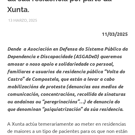
Xunta.
13 MARZO, 2025
ASGADED
NOVAS DESTACADAS
,
RESIDENCIAS
11/03/2025
Dende a Asociación en Defensa do Sistema Público da
Dependencia e Discapacidade (ASGADeD) queremos
amosar o noso apoio e solidariedade co persoal,
familiares e usuarios da residencia pública “Volta do
Castro” de Compostela, que están a levar a cabo
mobilizacións de protesta (denuncias aos medios de
comunicación, concentracións, recollida de sinaturas
ou andainas ou “peregrinacións”…) de denuncia do
que denominan “psiquiatrización” da súa residencia.
A Xunta actúa temerariamente ao meter en residencias
de maiores a un tipo de pacientes para os que non están