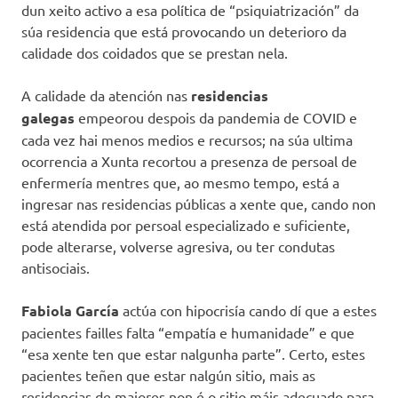
dun xeito activo a esa política de “psiquiatrización” da
súa residencia que está provocando un deterioro da
calidade dos coidados que se prestan nela.
A calidade da atención nas
residencias
galegas
empeorou despois da pandemia de COVID e
cada vez hai menos medios e recursos; na súa ultima
ocorrencia a Xunta recortou a presenza de persoal de
enfermería mentres que, ao mesmo tempo, está a
ingresar nas residencias públicas a xente que, cando non
está atendida por persoal especializado e suficiente,
pode alterarse, volverse agresiva, ou ter condutas
antisociais.
Fabiola
García
actúa con hipocrisía cando dí que a estes
pacientes failles falta “empatía e humanidade” e que
“esa xente ten que estar nalgunha parte”. Certo, estes
pacientes teñen que estar nalgún sitio, mais as
residencias de maiores non é o sitio máis adecuado para