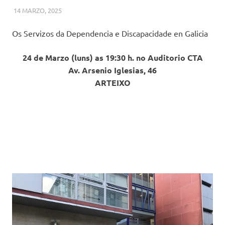
14 MARZO, 2025
ASGADED
MISCELANEA
,
NOVAS DESTACADAS
,
OUTRAS NOVAS
Os Servizos da Dependencia e Discapacidade en Galicia
24 de Marzo (luns) as 19:30 h. no Auditorio CTA
Av. Arsenio Iglesias, 46
ARTEIXO