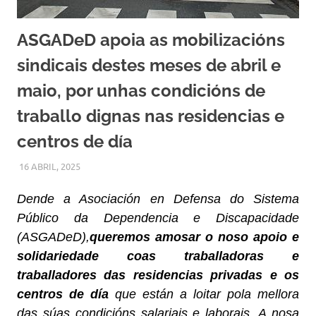
ASGADeD apoia as mobilizacións
sindicais destes meses de abril e
maio, por unhas condicións de
traballo dignas nas residencias e
centros de día
16 ABRIL, 2025
ASGADED
MOBILIZACIONS
,
NOVAS DESTACADAS
Dende a Asociación en Defensa do Sistema
Público da Dependencia e Discapacidade
(ASGADeD),
queremos amosar o noso apoio e
solidariedade coas traballadoras e
traballadores das residencias privadas e os
centros de día
que están a loitar pola mellora
das súas condicións salariais e laborais. A nosa