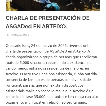
CHARLA DE PRESENTACIÓN DE
ASGADed EN ARTEIXO.
27 MARZO, 2025
ASGADED
MISCELANEA
,
NOVAS DESTACADAS
,
OUTRAS NOVAS
O pasado luns, 24 de marzo de 2025, tivemos unha
charla de presentación de ASGADeD en Arteixo. A
charla organizárona o grupo de persoas que recolleron
máis de 5.000 sinaturas reclamando a existencia de
cando menos unha nova residencia de maiores en
Arteixo. O acto tivo unha boa asistencia, cunha nutrida
presencia de familiares de persoas con diversidade
funcional, para as que non existen dispositivos
asistenciais malia no concello malia que Arteixo é un
concello de case 35.000 habitantes e ten conta cun alto
orzamento municipal en relación ao seu tamaño.